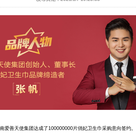
湖南爱善天使集团达成了100000000片俏妃卫生巾采购意向签约。